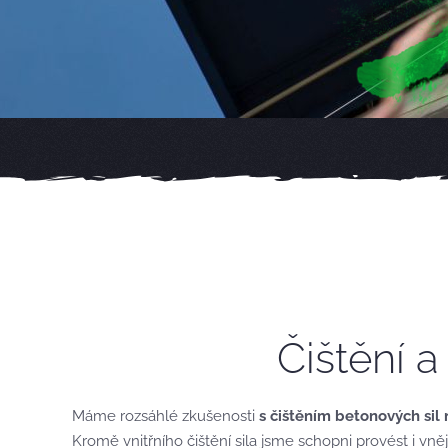
Čištění a
Máme rozsáhlé zkušenosti
s čištěním betonových sil 
Kromě vnitřního čištění sila jsme schopni provést i vně