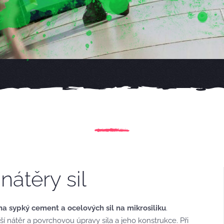
 nátěry sil
na sypký cement a ocelových sil na mikrosiliku
.
jší nátěr a povrchovou úpravy sila a jeho konstrukce. Při