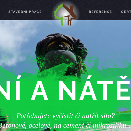
STAVEBNÍ PRÁCE
REFERENCE
CERT
NÍ A NÁTĚ
Potřebujete vyčistit či natřít silo?
Betonové, ocelové, na cement či mikrosiliku..