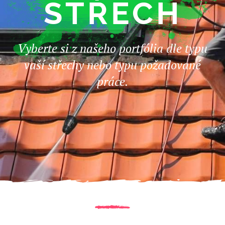
STŘECH
Vyberte si z našeho portfólia dle typu
vaší střechy nebo typu požadované
práce.