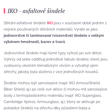
IKO - asfaltové šindele
Střešní asfaltové šindele
IKO
jsou v současné době jedním z
nejvíce používaných střešních materiálů. Vyrábí se jako
jednovrstvé či laminované (vícevrstvé) šindele s velkým
výběrem hmotnosti, barev a tvarů
.
Jednovrstvé šindele mají různé typy výřezů po své délce.
Výřezy od sebe oddělují jednotlivé tabule šindele, které jsou
vystaveny okolním klimatickým vlivům a vytvářejí vjem
střechy, jakoby byla složena z více jednotlivých kousků.
Šindele mohou být samolepivé (např. IKO ArmourShield,
Biber Shield, aj.) po celé své délce či mohou mít samolepivé
body z termoplastického materiálu (např. IKO Superglass,
Cambridge Xpress, Armourglass, aj.), který se aktivuje po
pokládce šindelů na střechu díky působení tepla a