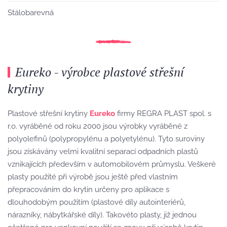
Stálobarevná
Eureko - výrobce plastové střešní
krytiny
Plastové střešní krytiny
Eureko
firmy REGRA PLAST spol. s
r.o. vyráběné od roku 2000 jsou výrobky vyráběné z
polyolefinů (polypropylénu a polyetylénu). Tyto suroviny
jsou získávány velmi kvalitní separací odpadních plastů
vznikajících především v automobilovém průmyslu. Veškeré
plasty použité při výrobě jsou ještě před vlastním
přepracováním do krytin určeny pro aplikace s
dlouhodobým použitím (plastové díly autointeriérů,
nárazníky, nábytkářské díly). Takovéto plasty, již jednou