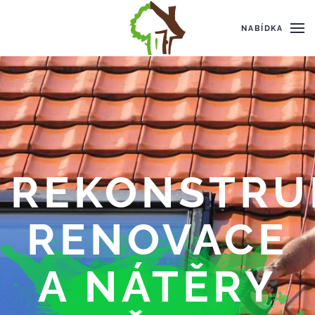
NABÍDKA
REKONSTRU
RENOVACE
A NÁTĚRY