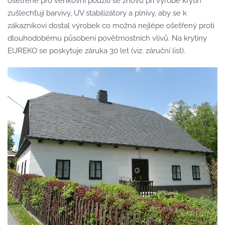
ošetřené pro venkovní použití se znovu při výrobě krytin
zušlechťují barvivy, UV stabilizátory a plnivy, aby se k
zákazníkovi dostal výrobek co možná nejlépe ošetřený proti
dlouhodobému působení povětrnostních vlivů. Na krytiny
EUREKO se poskytuje záruka 30 let (viz. záruční list).