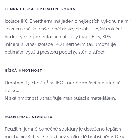
TENKÁ DESKA, OPTIMÁLNÍ VÝKON
Izolace IKO Enertherm má jeden z nejlepších výkonů na m².
To znamená, že naše tenčí desky dosahují vyšší izolační
hodnoty než jiné izolační materiály (např. EPS, XPS a
minerální vlna). Izolace IKO Enertherm tak umožňuje
optimální využití prostoru podlahy, stěn a střech.
NÍZKÁ HMOTNOST
Hmotností 32 kg/m³ se IKO Enertherm řadí mezi lehké
izolace.
Nízká hmotnost usnadňuje manipulaci s materiálem.
ROZMĚROVÁ STABILITA
Použitím jemné buněčné struktury je dosaženo lepších
mechanických vlastností než v případě hrubší pěny. Díky