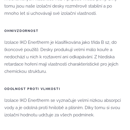
tomu jsou naše izolační desky rozměrově stabilní a po
mnoho let si uchovávají své izolační vlastnosti.
OHNIVZDORNOST
Izolace IKO Enertherm je klasifikována jako třída B s2, d0
(koncové použití). Desky produkují velmi málo kouře a
nedochází u nich k roztavení ani odkapávání. Z hlediska
retardace hoření mají vlastnosti charakteristické pro jejich
chemickou strukturu.
ODOLNOST PROTI VLHKOSTI
Izolace IKO Enertherm se vyznačuje velmi nízkou absorpcí
vody a je odolná proti hnilobě a plísním. Díky tomu si svou
izolační hodnotu udržuje za všech podmínek.