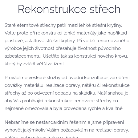
Rekonstrukce střech
Staré eternitové střechy patří mezi lehké střešní krytiny.
Volte proto při rekonstrukci lehké materiály jako například
plastové, asfaltové střešní krytiny. Při volbě renomovaného
výrobce jejich životnost přesahuje životnost původního
azbestocementu. Ušetříte tak za konstrukci nového krovu,
který by zvládl větší zatížení.
Provádíme veškeré služby od úvodní konzultace, zaměření,
dovážky materiálu, realizace opravy, nátěru či rekonstrukce
střechy až po odvezení odpadu na skládku. Naší snahou je,
aby Vás probíhající rekonstrukce, renovace střechy co
nejméně omezovala a byla provedena rychle a kvalitně.
Nebráníme se nestandardním řešením a jsme připraveni
vyhovět jakýmkoliv Vašim požadavkům na realizaci opravy,
nátěru, nebo rekonstrukce střechy.