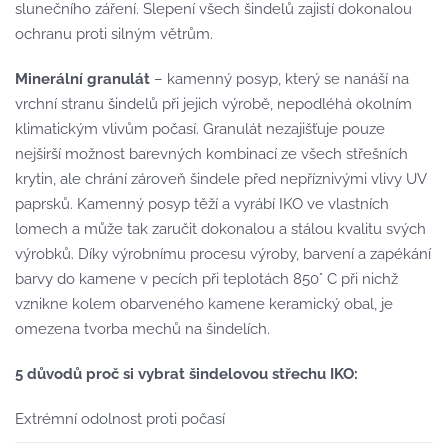
slunečního záření. Slepení všech šindelů zajistí dokonalou
ochranu proti silným větrům.
Minerální granulát
– kamenný posyp, který se nanáší na
vrchní stranu šindelů při jejich výrobě, nepodléhá okolním
klimatickým vlivům počasí. Granulát nezajišťuje pouze
nejširší možnost barevných kombinací ze všech střešních
krytin, ale chrání zároveň šindele před nepříznivými vlivy UV
paprsků. Kamenný posyp těží a vyrábí IKO ve vlastních
lomech a může tak zaručit dokonalou a stálou kvalitu svých
výrobků. Díky výrobnímu procesu výroby, barvení a zapékání
barvy do kamene v pecích při teplotách 850° C při nichž
vznikne kolem obarveného kamene keramický obal, je
omezena tvorba mechů na šindelích.
5 důvodů proč si vybrat šindelovou střechu IKO:
Extrémní odolnost proti počasí