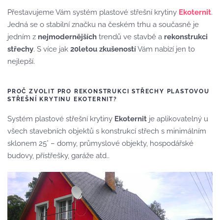
Přestavujeme Vám systém plastové střešní krytiny
Ekoternit
.
Jedná se o stabilní značku na českém trhu a současně je
jedním z
nejmodernějších
trendů ve stavbě a
rekonstrukci
střechy
. S více jak
20letou zkušeností
Vám nabízí jen to
nejlepší.
PROČ ZVOLIT PRO REKONSTRUKCI STŘECHY PLASTOVOU
STŘEŠNÍ KRYTINU EKOTERNIT?
Systém plastové střešní krytiny
Ekoternit
je aplikovatelný u
všech stavebních objektů s konstrukcí střech s minimálním
sklonem 25° – domy, průmyslové objekty, hospodářské
budovy, přístřešky, garáže atd..