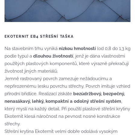
EKOTERNIT EB4 STŘEŠNÍ TAŠKA
Na stavebním trhu vyniká
nízkou hmotností
(od 0,8 do 1,3 kg
podle typu) a
dlouhou životností
, jenž je dána vlastnostmi
použitých plastových komponentů, které výrazně překračují
životnost jiných materiálů.
Jemně rastrovaný povrch zamezuje nežádoucímu a
nepřirozenému lesku povrchu střechy. Povrch imituje vzhled
přírodní břidlice. Realizací získáte
bezúdržbový, bezpečný,
nenasákavý, lehký, kompaktní a odolný střešní systém
,
který myslí na každý detail. Při použití plastové střešní krytiny
Ekoternit klesá náročnost na pevnost nosné konstrukce
střechy.
Střešní krytina Ekoternit velmi dobře odolává vysokým